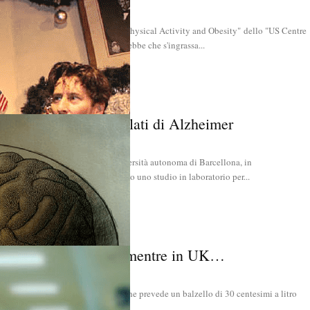
to dalla "Division of Nutrition, Physical Activity and Obesity" dello "US Centre
ion" su 5.000 americani dimostrerebbe che s'ingrassa...
a: niente caffè ai malati di Alzheimer
’Istituto di Neuroscienze dell’Università autonoma di Barcellona, in
a Institutet svedese hanno condotto uno studio in laboratorio per...
troduce la sugar tax, mentre in UK…
tta anche in Irlanda la sugar tax che prevede un balzello di 30 centesimi a litro