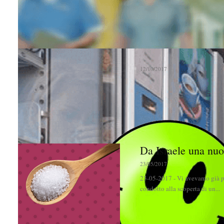
Svolta salutista per
12/10/2017
12-10-2017 - Un bollino verde pe
campagna affissioni promozional
Da Israele una nuo
23/05/2017
23-05-2017 - Vi avevamo già pa
condotto alla scoperta di un...