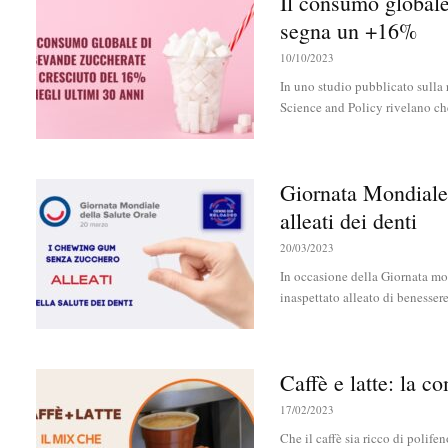
Il consumo globale
segna un +16%
10/10/2023
In uno studio pubblicato sulla
Science and Policy rivelano che
Giornata Mondiale 
alleati dei denti
20/03/2023
In occasione della Giornata mon
inaspettato alleato di benessere 
Caffè e latte: la c
17/02/2023
Che il caffè sia ricco di polife