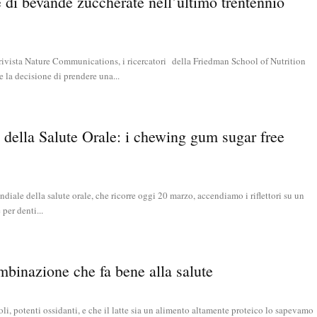
 di bevande zuccherate nell’ultimo trentennio
 rivista Nature Communications, i ricercatori della Friedman School of Nutrition
 la decisione di prendere una...
della Salute Orale: i chewing gum sugar free
diale della salute orale, che ricorre oggi 20 marzo, accendiamo i riflettori su un
per denti...
ombinazione che fa bene alla salute
noli, potenti ossidanti, e che il latte sia un alimento altamente proteico lo sapevamo