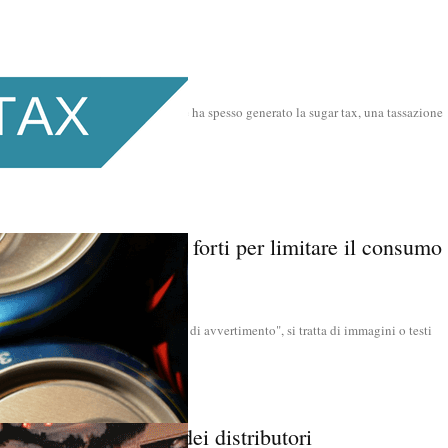
 della sugar tax
 malcontento e alle polemiche che ha spesso generato la sugar tax, una tassazione
sso ad adottare...
ichette con immagini forti per limitare il consumo
g labels, letteralmente "etichette di avvertimento", si tratta di immagini o testi
 sulle etichette o...
a e non è solo colpa dei distributori