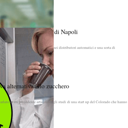
 i d.a. del Policlinico di Napoli
r indicare i prodotti più salutari nei distributori automatici e una sorta di
e per sensibilizzare l'utenza...
va alternativa allo zucchero
rlato in un precedente articolo degli studi di una start up del Colorado che hanno