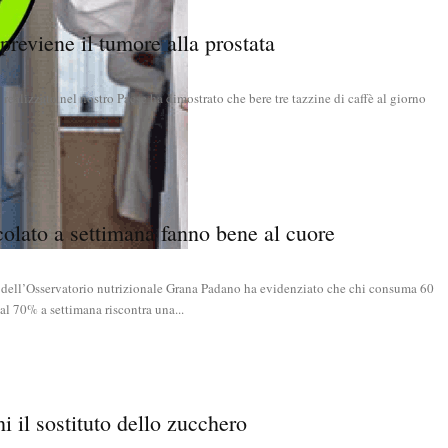
a previene il tumore alla prostata
realizzato nel nostro Paese ha dimostrato che bere tre tazzine di caffè al giorno
..
olato a settimana fanno bene al cuore
dell’Osservatorio nutrizionale Grana Padano ha evidenziato che chi consuma 60
l 70% a settimana riscontra una...
hi il sostituto dello zucchero