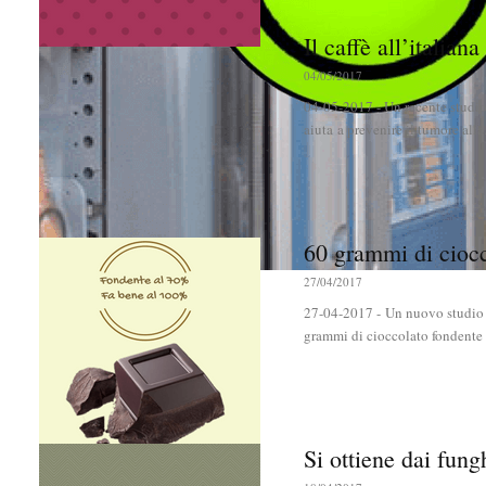
Il caffè all’italian
04/05/2017
04-05-2017 - Un recente studio 
aiuta a prevenire il tumore alla.
60 grammi di ciocc
27/04/2017
27-04-2017 - Un nuovo studio 
grammi di cioccolato fondente a
Si ottiene dai fung