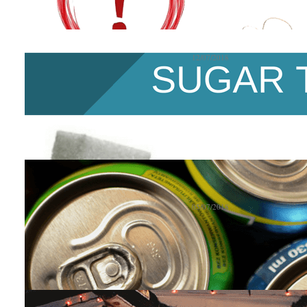
Gli effetti positivi
12/07/2018
12-07-2018 - Contrariamente al
che l’OMS invita sempre più spe
Warning Labels: et
di zuccheri
05/07/2018
05-07-2018 - Si chiamano warnin
dal forte impatto emotivo, poste
Al lavoro s’ingrass