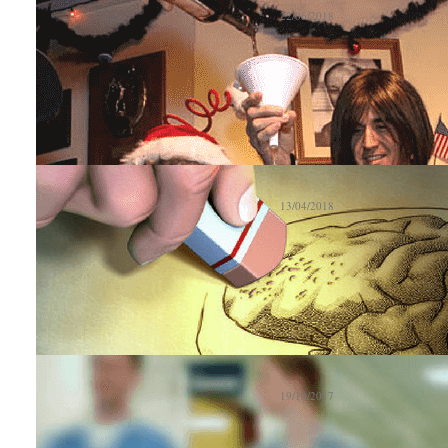
22/06/2018
22-06-2018 - Uno studio condot
for Disease Control and Prevent
Uno studio conferm
13/04/2018
13-04-2018 - I ricercatori dell
collaborazione con il Karolinsk
Anche l’Irlanda in
19/10/2017
19-10-2017 - Ad aprile 2018 sca
sulle bevande che...