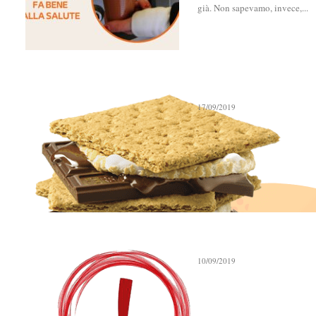
già. Non sapevamo, invece,...
Non tassate le bib
17/09/2019
17-09-2019 - Secondo il Nation
sul British Medical Journal, per 
Carta e cartone alim
salute
10/09/2019
10-09-2019 - La carta e il carto
quando la Direttiva UE “Salvam