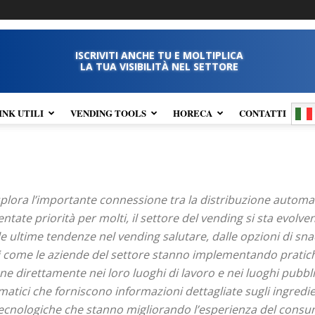
ISCRIVITI ANCHE TU E MOLTIPLICA
LA TUA VISIBILITÀ NEL SETTORE
INK UTILI
VENDING TOOLS
HORECA
CONTATTI
plora l’importante connessione tra la distribuzione automat
iventate priorità per molti, il settore del vending si sta evol
lle ultime tendenze nel vending salutare, dalle opzioni di s
opri come le aziende del settore stanno implementando pratich
ne direttamente nei loro luoghi di lavoro e nei luoghi pubbl
atici che forniscono informazioni dettagliate sugli ingredien
i tecnologiche che stanno migliorando l’esperienza del con