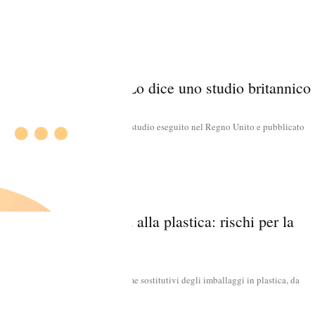
ite ma le merendine! Lo dice uno studio britannico
al Diet and Nutrition Survey, uno studio eseguito nel Regno Unito e pubblicato
ottenere i...
entare in alternativa alla plastica: rischi per la
ne sono i materiali più indicati come sostitutivi degli imballaggi in plastica, da
ari”...