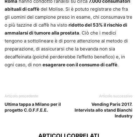
Roma
hanno condotto l’analisi su circa
7.000 consumatori
abituali di caffè
del Molise. Si è potuto registrare che fra
gli uomini del campione preso in esame, chi consumava tre
o più tazzine di caffè ha visto
ridotto del 53% il rischio di
ammalarsi di tumore alla prostata
. Ciò che i medici
tengono a sottolineare è di porre attenzione al metodo di
preparazione, di assicurarsi che la bevanda non sia
decaffeinata (poiché perderebbe l’effetto benefico) e, in
ogni caso, di non
esagerare con il consumo di caffè
.
caffè
Articolo precedente
Articolo successivo
Ultima tappa a Milano per il
Vending Paris 2017.
progetto C.O.F.F.E.E.
Intervista allo stand Bianchi
Industry
ARTICOLI CORRELATI