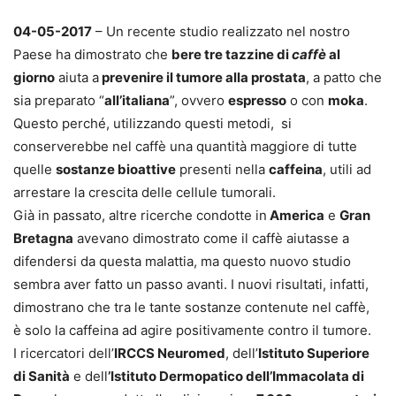
04-05-2017
– Un recente studio realizzato nel nostro
Paese ha dimostrato che
bere tre tazzine di
caffè
al
giorno
aiuta a
prevenire il tumore alla prostata
, a patto che
sia preparato “
all’italiana
”, ovvero
espresso
o con
moka
.
Questo perché, utilizzando questi metodi, si
conserverebbe nel caffè una quantità maggiore di tutte
quelle
sostanze bioattive
presenti nella
caffeina
, utili ad
arrestare la crescita delle cellule tumorali.
Già in passato, altre ricerche condotte in
America
e
Gran
Bretagna
avevano dimostrato come il caffè aiutasse a
difendersi da questa malattia, ma questo nuovo studio
sembra aver fatto un passo avanti. I nuovi risultati, infatti,
dimostrano che tra le tante sostanze contenute nel caffè,
è solo la caffeina ad agire positivamente contro il tumore.
I ricercatori dell’
IRCCS Neuromed
, dell’
Istituto Superiore
di Sanità
e dell
’Istituto Dermopatico dell’Immacolata di