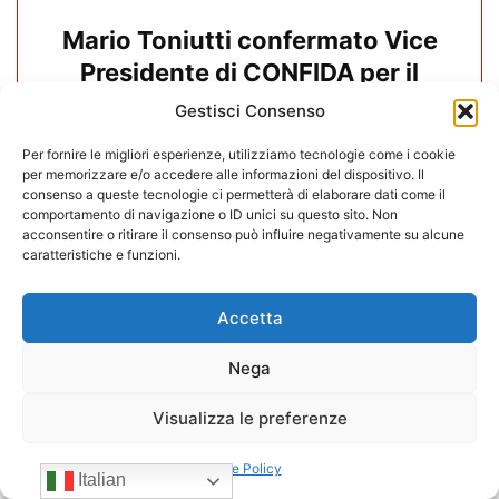
Mario Toniutti confermato Vice
Presidente di CONFIDA per il
quadriennio 2026-2030
Gestisci Consenso
15/07/2026
Per fornire le migliori esperienze, utilizziamo tecnologie come i cookie
per memorizzare e/o accedere alle informazioni del dispositivo. Il
consenso a queste tecnologie ci permetterà di elaborare dati come il
comportamento di navigazione o ID unici su questo sito. Non
acconsentire o ritirare il consenso può influire negativamente su alcune
caratteristiche e funzioni.
Accetta
Nega
Visualizza le preferenze
Cookie Policy
Italian