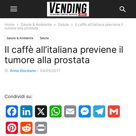
Home
Salute & Ambiente
Salute
Il caffè all’italiana previene il
tumore alla prostata
Salute & Ambiente
Salute
Il caffè all’italiana previene il
tumore alla prostata
Di
Anna Giordano
-
04/05/2017
Condividi su:
Facebook
LinkedIn
X
WhatsApp
Email
Messenger
Telegram
Gmail
Pinterest
Reddit
Print