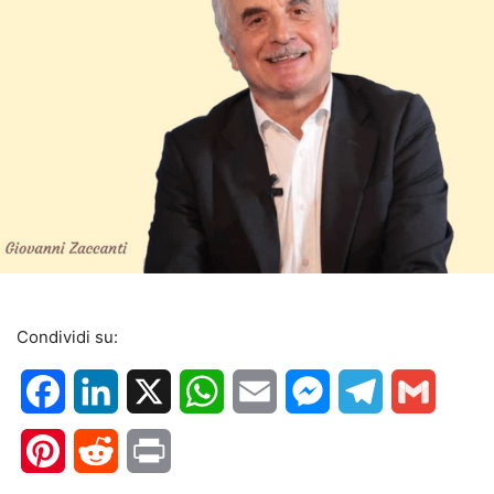
Condividi su:
Facebook
LinkedIn
X
WhatsApp
Email
Messenger
Telegram
Gmail
Pinterest
Reddit
Print