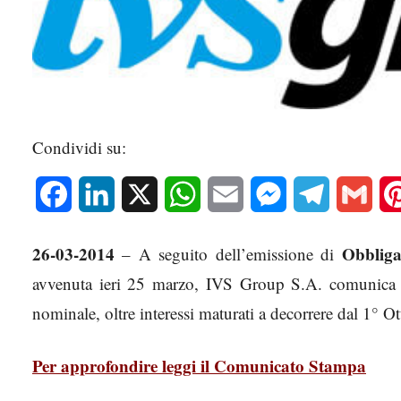
Condividi su:
Facebook
LinkedIn
X
WhatsApp
Email
Messenger
Telegram
Gmai
26-03-2014
Obbliga
– A seguito dell’emissione di
avvenuta ieri 25 marzo, IVS Group S.A. comunica
nominale, oltre interessi maturati a decorrere dal 1° O
Per approfondire leggi il Comunicato Stampa