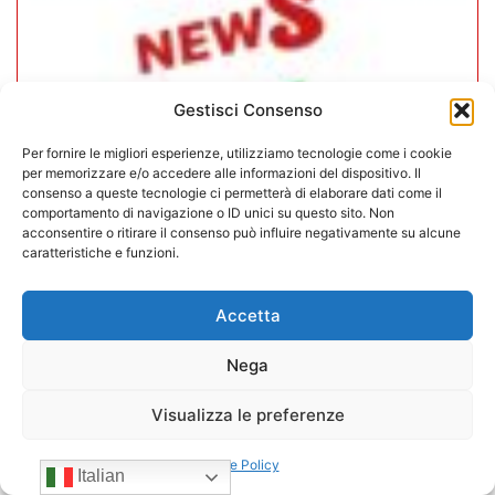
Gestisci Consenso
Per fornire le migliori esperienze, utilizziamo tecnologie come i cookie
per memorizzare e/o accedere alle informazioni del dispositivo. Il
consenso a queste tecnologie ci permetterà di elaborare dati come il
comportamento di navigazione o ID unici su questo sito. Non
acconsentire o ritirare il consenso può influire negativamente su alcune
caratteristiche e funzioni.
CONFIDA Servizi srl presenta il
nuovo Consiglio di Amministrazione
Accetta
17/07/2026
Nega
Visualizza le preferenze
Cookie Policy
Italian