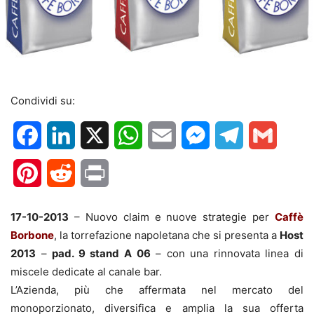
Condividi su:
Facebook
LinkedIn
X
WhatsApp
Email
Messenger
Telegram
Gmail
Pinterest
Reddit
Print
17-10-2013
– Nuovo claim e nuove strategie per
Caffè
Borbone
, la torrefazione napoletana che si presenta a
Host
2013
–
pad. 9 stand A 06
– con una rinnovata linea di
miscele dedicate al canale bar.
L’Azienda, più che affermata nel mercato del
monoporzionato, diversifica e amplia la sua offerta