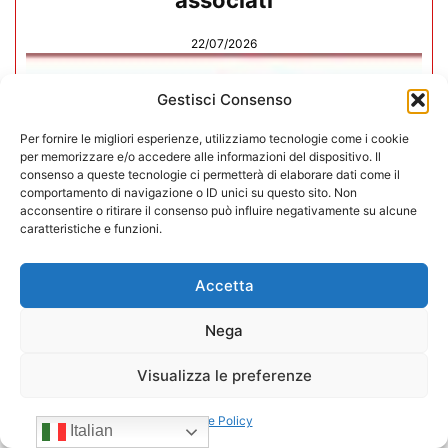
associati
22/07/2026
Gestisci Consenso
Per fornire le migliori esperienze, utilizziamo tecnologie come i cookie
per memorizzare e/o accedere alle informazioni del dispositivo. Il
consenso a queste tecnologie ci permetterà di elaborare dati come il
comportamento di navigazione o ID unici su questo sito. Non
acconsentire o ritirare il consenso può influire negativamente su alcune
caratteristiche e funzioni.
Accetta
Nega
CONFIDA Servizi srl presenta il
Visualizza le preferenze
nuovo Consiglio di Amministrazione
Cookie Policy
Italian
17/07/2026