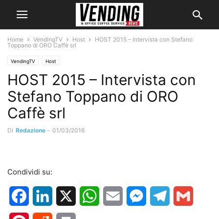
Home
VendingTV
Host
HOST 2015 – Intervista con Stefano
Toppano di ORO Caffè srl
VendingTV
Host
HOST 2015 – Intervista con
Stefano Toppano di ORO
Caffè srl
Di
Redazione
-
01/03/2016
Condividi su:
Facebook
LinkedIn
X
WhatsApp
Email
Messenger
Telegram
Gmail