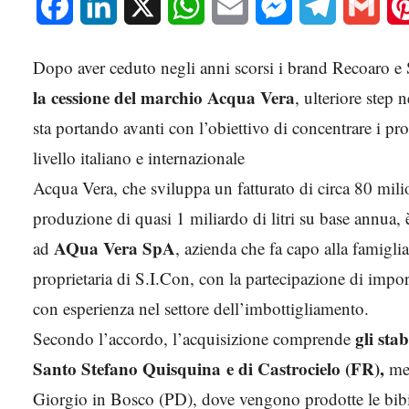
Facebook
LinkedIn
X
WhatsApp
Email
Messenger
Telegram
Gmai
Dopo aver ceduto negli anni scorsi i brand Recoaro e
la cessione del marchio Acqua Vera
, ulteriore step
sta portando avanti con l’obiettivo di concentrare i p
livello italiano e internazionale
Acqua Vera, che sviluppa un fatturato di circa 80 mili
produzione di quasi 1 miliardo di litri su base annua, 
AQua Vera SpA
ad
, azienda che fa capo alla famigli
proprietaria di S.I.Con, con la partecipazione di impo
con esperienza nel settore dell’imbottigliamento.
gli sta
Secondo l’accordo, l’acquisizione comprende
Santo Stefano Quisquina e di Castrocielo (FR),
men
Giorgio in Bosco (PD), dove vengono prodotte le bibite