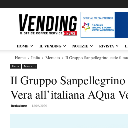
Vendingnews.it
HOME
IL VENDING
NOTIZIE
RIVISTA
L
Home
Italia
Mercato
Il Gruppo Sanpellegrino cede il m
Italia
Mercato
Il Gruppo Sanpellegrino
Vera all’italiana AQua 
Redazione
-
18/06/2020