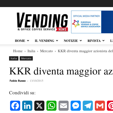
Vendingnews.it
HOME
IL VENDING
NOTIZIE
RIVISTA
L
Home
Italia
Mercato
KKR diventa maggior azionista de
Italia
Mercato
KKR diventa maggior azi
Fabio Russo
-
13/10/2015
Condividi su:
Facebook
LinkedIn
X
WhatsApp
Email
Messenger
Telegram
Gmai