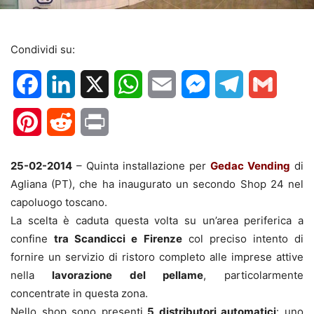
Condividi su:
Facebook
LinkedIn
X
WhatsApp
Email
Messenger
Telegram
Gmail
Pinterest
Reddit
Print
25-02-2014
– Quinta installazione per
Gedac Vending
di
Agliana (PT), che ha inaugurato un secondo Shop 24 nel
capoluogo toscano.
La scelta è caduta questa volta su un’area periferica a
confine
tra Scandicci e Firenze
col preciso intento di
fornire un servizio di ristoro completo alle imprese attive
nella
lavorazione del pellame
, particolarmente
concentrate in questa zona.
Nello shop sono presenti
5 distributori automatici
: uno