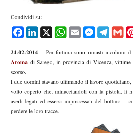
Condividi su:
Facebook
LinkedIn
X
WhatsApp
Email
Messenger
Telegram
Gmai
24-02-2014
– Per fortuna sono rimasti incolumi il 
Aroma
di Sarego, in provincia di Vicenza, vittime
scorso.
I due uomini stavano ultimando il lavoro quotidiano, 
volto coperto che, minacciandoli con la pistola, li 
averli legati ed essersi impossessati del bottino – 
perdere le loro tracce.