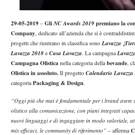
29-05-2019
Gli
NC Awards 2019
premiano la co
–
Company
, dedicato all’azienda che si è contraddistin
Lavazza ¡Tie
progetti che rientrano in classifica sono
Lavazza 2018
Casa Lavazza
Lavazz
e
. La campagna
Campagna Olistica
bevande
nella categoria della
, c
Olistica in assoluto.
Calendario Lavazza
Il progetto
Packaging & Design
categoria
.
“Oggi più che mai è fondamentale per i brand avere
olistico alla comunicazione, con piani integrati capa
nuovi linguaggi e di ingaggiare in modo valoriale, a
C
mix efficaci, le community di riferimento”
– afferma