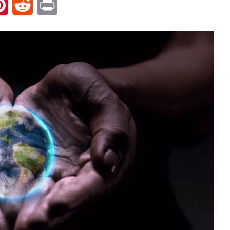
l
Pinterest
Reddit
Print