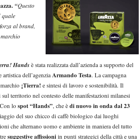
vazza.
“
Questo
l quale
forza al brand,
l marchio
ierra! Hands
è stata realizzata dall’azienda a supporto del
Armando Testa
e artistica dell’agenzia
. La campagna
¡Tierra!
l marchio
e sintesi di lavoro e sostenibilità. Il
 sul territorio nel contesto delle manifestazioni milanesi
spot “Hands”
di nuovo in onda dal 23
. Con lo
, che è
viaggio del suo chicco di caffè biologico dai luoghi
ezioni che alternano uomo e ambiente in maniera del tutto
suggestive affissioni
ltre
in punti strategici della città e una