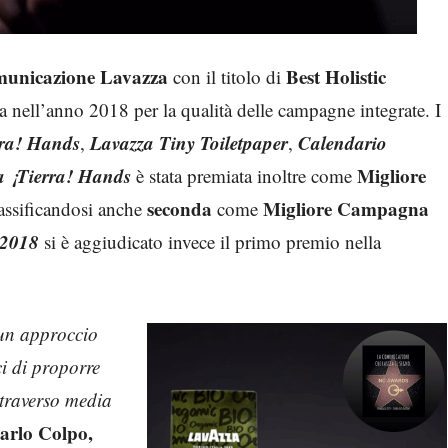
municazione Lavazza
Best Holistic
con il titolo di
ta nell’anno 2018 per la qualità delle campagne integrate. I
rra! Hands
Lavazza Tiny Toiletpaper
Calendario
,
,
a ¡Tierra! Hands
Migliore
è stata premiata inoltre come
seconda
Migliore Campagna
lassificandosi anche
come
 2018
si è aggiudicato invece il primo premio nella
 un approccio
ci di proporre
ttraverso media
arlo Colpo,