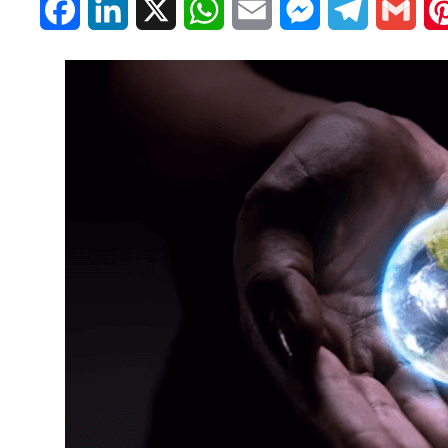
Facebook
LinkedIn
X
WhatsApp
Email
Messenger
Telegram
Gmai