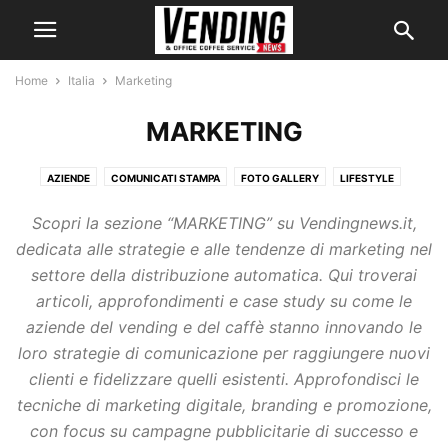
Home
Italia
Marketing
MARKETING
AZIENDE
COMUNICATI STAMPA
FOTO GALLERY
LIFESTYLE
MARKETING
MERCATO
PRODOTTI
Scopri la sezione “MARKETING” su Vendingnews.it,
RICORRENZE, AUGURI E CONGRATULAZIONI
dedicata alle strategie e alle tendenze di marketing nel
settore della distribuzione automatica. Qui troverai
articoli, approfondimenti e case study su come le
aziende del vending e del caffè stanno innovando le
loro strategie di comunicazione per raggiungere nuovi
clienti e fidelizzare quelli esistenti. Approfondisci le
tecniche di marketing digitale, branding e promozione,
con focus su campagne pubblicitarie di successo e