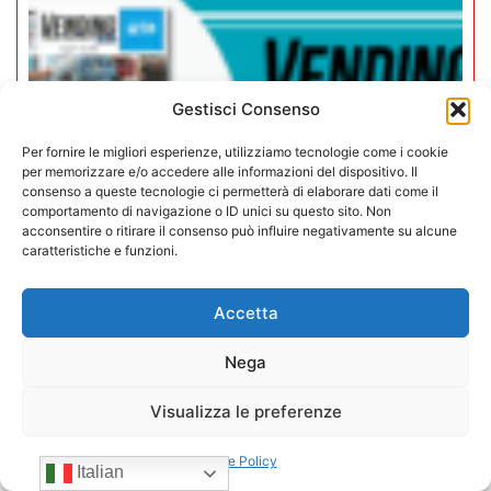
Gestisci Consenso
Per fornire le migliori esperienze, utilizziamo tecnologie come i cookie
per memorizzare e/o accedere alle informazioni del dispositivo. Il
consenso a queste tecnologie ci permetterà di elaborare dati come il
comportamento di navigazione o ID unici su questo sito. Non
acconsentire o ritirare il consenso può influire negativamente su alcune
caratteristiche e funzioni.
Accetta
Rivista Vending News – Leggi il
numero 77
Nega
Visualizza le preferenze
18/07/2025
Cookie Policy
Italian