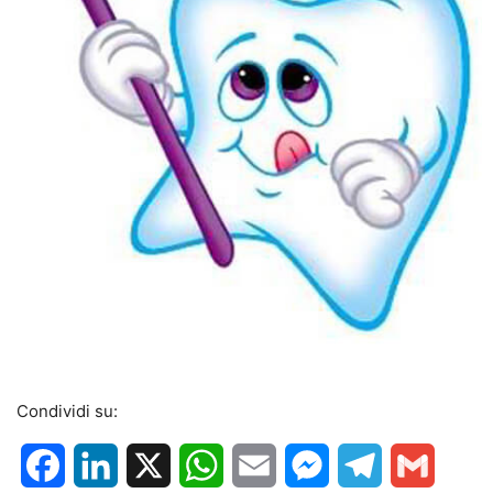
Condividi su:
Facebook
LinkedIn
X
WhatsApp
Email
Messenger
Telegram
Gmail