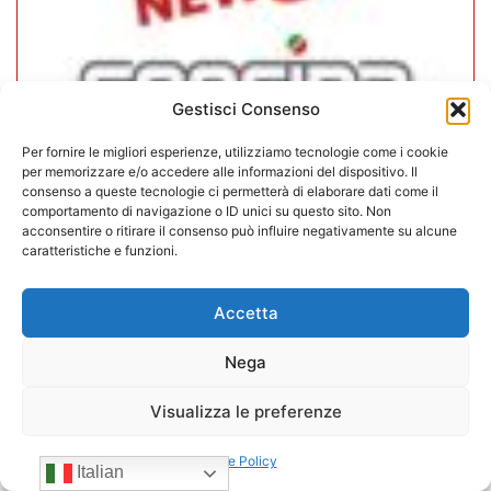
Gestisci Consenso
Per fornire le migliori esperienze, utilizziamo tecnologie come i cookie
per memorizzare e/o accedere alle informazioni del dispositivo. Il
consenso a queste tecnologie ci permetterà di elaborare dati come il
comportamento di navigazione o ID unici su questo sito. Non
CONFIDA Servizi srl presenta il
acconsentire o ritirare il consenso può influire negativamente su alcune
caratteristiche e funzioni.
nuovo Consiglio di Amministrazione
Accetta
17/07/2026
Nega
Visualizza le preferenze
Cookie Policy
Italian