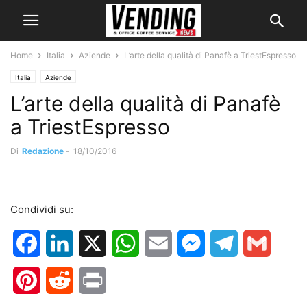
Home
Italia
Aziende
L’arte della qualità di Panafè a TriestEspresso
Italia
Aziende
L’arte della qualità di Panafè
a TriestEspresso
Di
Redazione
-
18/10/2016
Condividi su:
Facebook
LinkedIn
X
WhatsApp
Email
Messenger
Telegram
Gmail
Pinterest
Reddit
Print