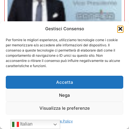
Gestisci Consenso
Per fornire le migliori esperienze, utilizziamo tecnologie come i cookie
per memorizzare e/o accedere alle informazioni del dispositivo. Il
consenso a queste tecnologie ci permetterà di elaborare dati come il
Mario Toniutti confermato Vice
comportamento di navigazione o ID unici su questo sito. Non
acconsentire o ritirare il consenso può influire negativamente su alcune
Presidente di CONFIDA per il
caratteristiche e funzioni.
quadriennio 2026-2030
Accetta
15/07/2026
Nega
Visualizza le preferenze
Cookie Policy
Italian