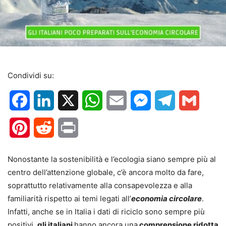
Condividi su:
Facebook
LinkedIn
X
WhatsApp
Email
Messenger
Telegram
Gmail
Pinterest
Reddit
Print
Nonostante la sostenibilità e l’ecologia siano sempre più al
centro dell’attenzione globale, c’è ancora molto da fare,
soprattutto relativamente alla consapevolezza e alla
familiarità rispetto ai temi legati all’
economia circolare
.
Infatti, anche se in Italia i dati di riciclo sono sempre più
positivi,
gli italiani
hanno ancora una
comprensione ridotta