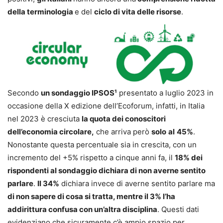
della terminologia
e del
ciclo di vita delle risorse
.
Secondo
un sondaggio IPSOS¹
presentato a luglio 2023 in
occasione della X edizione dell’Ecoforum, infatti, in Italia
nel 2023 è cresciuta
la quota dei conoscitori
dell’economia circolare,
che arriva però
solo
al
45%
.
Nonostante questa percentuale sia in crescita, con un
incremento del +5% rispetto a cinque anni fa, il
18% dei
rispondenti al sondaggio dichiara di non averne sentito
parlare
.
Il 34%
dichiara invece di averne sentito parlare ma
di non sapere di cosa si tratta, mentre il 3% l’ha
addirittura confusa con un’altra disciplina
. Questi dati
evidenziano che sicuramente c’è ampio spazio per