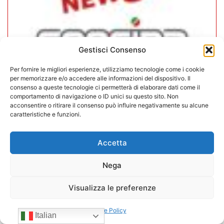
Gestisci Consenso
Per fornire le migliori esperienze, utilizziamo tecnologie come i cookie
per memorizzare e/o accedere alle informazioni del dispositivo. Il
consenso a queste tecnologie ci permetterà di elaborare dati come il
comportamento di navigazione o ID unici su questo sito. Non
CONFIDA Servizi srl presenta il
acconsentire o ritirare il consenso può influire negativamente su alcune
caratteristiche e funzioni.
nuovo Consiglio di Amministrazione
Accetta
17/07/2026
Nega
Visualizza le preferenze
Cookie Policy
Italian