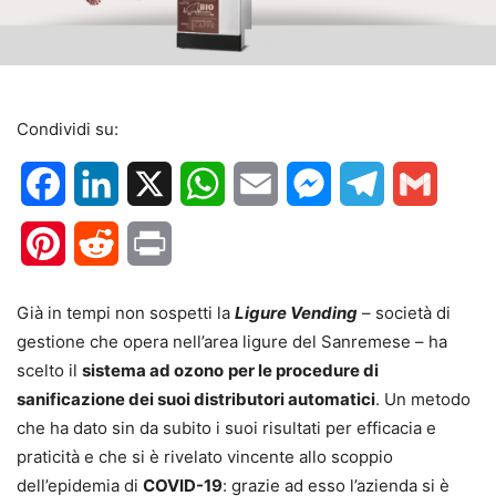
Condividi su:
Facebook
LinkedIn
X
WhatsApp
Email
Messenger
Telegram
Gmail
Pinterest
Reddit
Print
Già in tempi non sospetti la
Ligure Vending
– società di
gestione che opera nell’area ligure del Sanremese – ha
scelto il
sistema ad ozono
per le procedure di
sanificazione dei suoi distributori automatici
. Un metodo
che ha dato sin da subito i suoi risultati per efficacia e
praticità e che si è rivelato vincente allo scoppio
dell’epidemia di
COVID-19
: grazie ad esso l’azienda si è