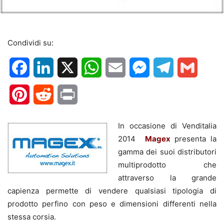
Condividi su:
Facebook
LinkedIn
X
WhatsApp
Email
Messenger
Telegram
Gmail
Pinterest
Reddit
Print
In occasione di Venditalia
2014
Magex
presenta la
gamma dei suoi distributori
multiprodotto che
attraverso la grande
capienza permette di vendere qualsiasi tipologia di
prodotto perfino con peso e dimensioni differenti nella
stessa corsia.