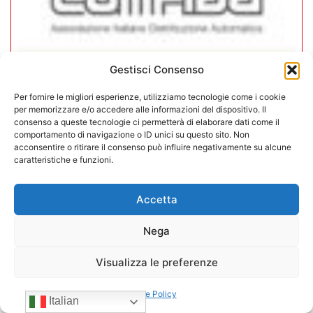
Gestisci Consenso
In CONFIDA l’ingresso di 4 nuovi
Per fornire le migliori esperienze, utilizziamo tecnologie come i cookie
associati
per memorizzare e/o accedere alle informazioni del dispositivo. Il
consenso a queste tecnologie ci permetterà di elaborare dati come il
comportamento di navigazione o ID unici su questo sito. Non
22/07/2026
acconsentire o ritirare il consenso può influire negativamente su alcune
caratteristiche e funzioni.
Accetta
Nega
Visualizza le preferenze
Cookie Policy
Italian