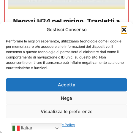
Negozi H24 nel mirino. Trapletti a
Bergamo TV: “I gestori H24 non
Gestisci Consenso
sono il problema”
Per fornire le migliori esperienze, utilizziamo tecnologie come i cookie
per memorizzare e/o accedere alle informazioni del dispositivo. Il
09/07/2026
consenso a queste tecnologie ci permetterà di elaborare dati come il
comportamento di navigazione o ID unici su questo sito. Non
acconsentire o ritirare il consenso può influire negativamente su alcune
caratteristiche e funzioni.
Accetta
Nega
Visualizza le preferenze
Cookie Policy
Italian