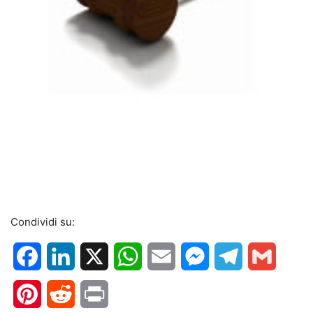
Condividi su:
Facebook
LinkedIn
X
WhatsApp
Email
Messenger
Telegram
Gmail
Pinterest
Reddit
Print