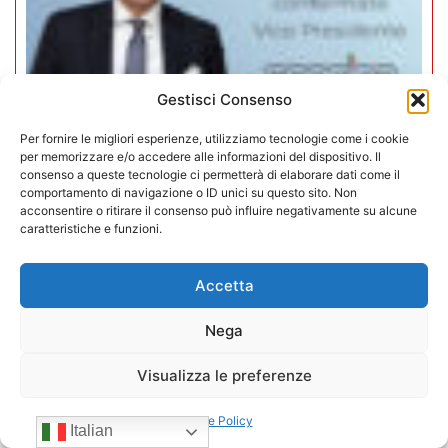
Gestisci Consenso
Per fornire le migliori esperienze, utilizziamo tecnologie come i cookie
per memorizzare e/o accedere alle informazioni del dispositivo. Il
consenso a queste tecnologie ci permetterà di elaborare dati come il
comportamento di navigazione o ID unici su questo sito. Non
Mario Toniutti confermato Vice
acconsentire o ritirare il consenso può influire negativamente su alcune
caratteristiche e funzioni.
Presidente di CONFIDA per il
quadriennio 2026-2030
Accetta
15/07/2026
Nega
Visualizza le preferenze
Cookie Policy
Italian