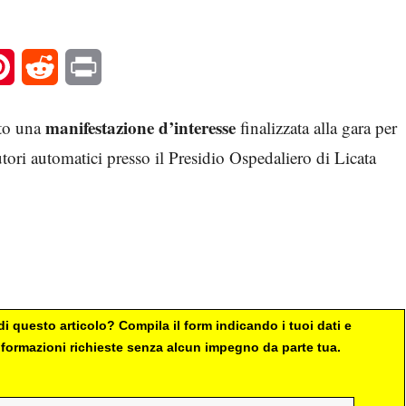
l
Pinterest
Reddit
Print
manifestazione d’interesse
ato una
finalizzata alla gara per
utori automatici presso il Presidio Ospedaliero di Licata
i questo articolo? Compila il form indicando i tuoi dati e
 informazioni richieste senza alcun impegno da parte tua.