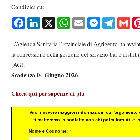
Condividi su:
Facebook
LinkedIn
X
WhatsApp
Email
Messenger
Telegram
Gmai
L’Azienda Sanitaria Provinciale di Agrigento ha avvi
la concessione della gestione del servizio bar e distrib
(AG).
Scadenza 04 Giugno 2026
Clicca qui per saperne di più
Vuoi ricevere maggiori informazioni sull'argomento d
ti metteremo in contatto con chi potrà fornirti le
Nome e Cognome:
*