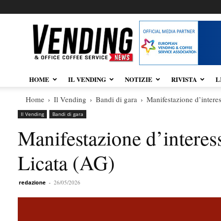
Vendingnews.it
HOME
IL VENDING
NOTIZIE
RIVISTA
L
Home
Il Vending
Bandi di gara
Manifestazione d’intere
Il Vending
Bandi di gara
Manifestazione d’interes
Licata (AG)
redazione
-
26/05/2026