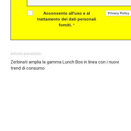
Acconsento all'uso e al
trattamento dei dati personali
forniti.
*
Articolo precedente
Zerbinati amplia la gamma Lunch Box in linea con i nuovi
trend di consumo