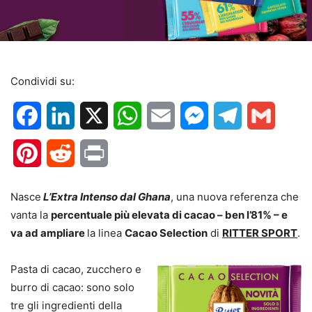
Condividi su:
Facebook
LinkedIn
X
WhatsApp
Email
Messenger
Telegram
Gmail
Pinterest
Reddit
Print
Nasce
L’Extra Intenso dal Ghana
, una nuova referenza che
vanta la
percentuale più elevata di cacao – ben l’81% – e
va ad ampliare
la linea
Cacao Selection
di
RITTER SPORT
.
Pasta di cacao, zucchero e
burro di cacao: sono solo
tre gli ingredienti della