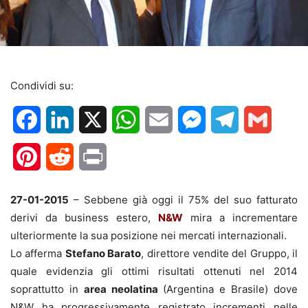
Condividi su:
Facebook
LinkedIn
X
WhatsApp
Email
Messenger
Telegram
Gmail
Pinterest
Reddit
Print
27-01-2015
– Sebbene già oggi il 75% del suo fatturato
derivi da business estero,
N&W
mira a incrementare
ulteriormente la sua posizione nei mercati internazionali.
Lo afferma
Stefano Barato
, direttore vendite del Gruppo, il
quale evidenzia gli ottimi risultati ottenuti nel 2014
soprattutto in
area neolatina
(Argentina e Brasile) dove
N&W ha progressivamente registrato incrementi nelle