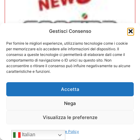
Gestisci Consenso
Per fornire le migliori esperienze, utilizziamo tecnologie come i cookie
per memorizzare e/o accedere alle informazioni del dispositivo. Il
consenso a queste tecnologie ci permetterà di elaborare dati come il
comportamento di navigazione o ID unici su questo sito. Non
acconsentire o ritirare il consenso può influire negativamente su alcune
CONFIDA Servizi srl presenta il
caratteristiche e funzioni.
nuovo Consiglio di Amministrazione
Accetta
17/07/2026
Nega
Visualizza le preferenze
Cookie Policy
Italian