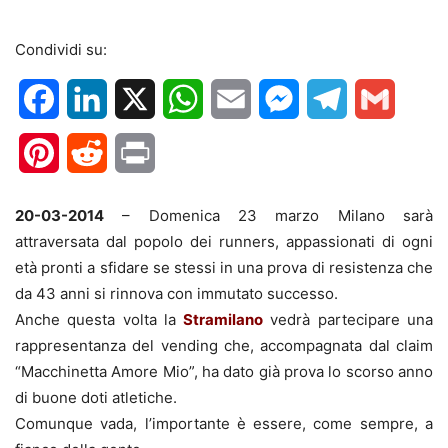
Condividi su:
Facebook
LinkedIn
X
WhatsApp
Email
Messenger
Telegram
Gmail
Pinterest
Reddit
Print
20-03-2014
– Domenica 23 marzo Milano sarà
attraversata dal popolo dei runners, appassionati di ogni
età pronti a sfidare se stessi in una prova di resistenza che
da 43 anni si rinnova con immutato successo.
Anche questa volta la
Stramilano
vedrà partecipare una
rappresentanza del vending che, accompagnata dal claim
“Macchinetta Amore Mio”, ha dato già prova lo scorso anno
di buone doti atletiche.
Comunque vada, l’importante è essere, come sempre, a