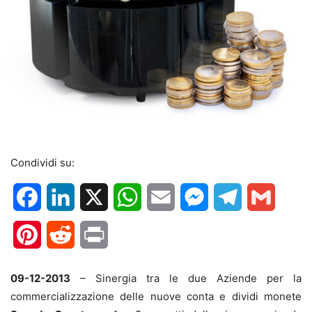
Condividi su:
Facebook
LinkedIn
X
WhatsApp
Email
Messenger
Telegram
Gmail
Pinterest
Reddit
Print
09-12-2013
– Sinergia tra le due Aziende per la
commercializzazione delle nuove conta e dividi monete