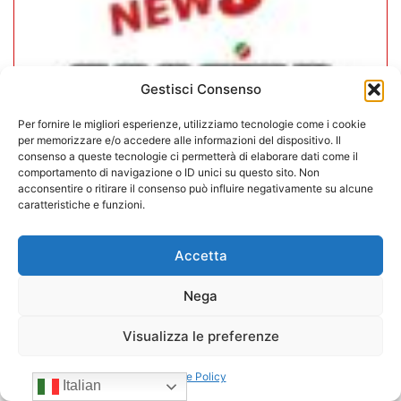
Gestisci Consenso
Per fornire le migliori esperienze, utilizziamo tecnologie come i cookie
per memorizzare e/o accedere alle informazioni del dispositivo. Il
consenso a queste tecnologie ci permetterà di elaborare dati come il
comportamento di navigazione o ID unici su questo sito. Non
acconsentire o ritirare il consenso può influire negativamente su alcune
CONFIDA Servizi srl presenta il
caratteristiche e funzioni.
nuovo Consiglio di Amministrazione
Accetta
17/07/2026
Nega
Visualizza le preferenze
Cookie Policy
Italian