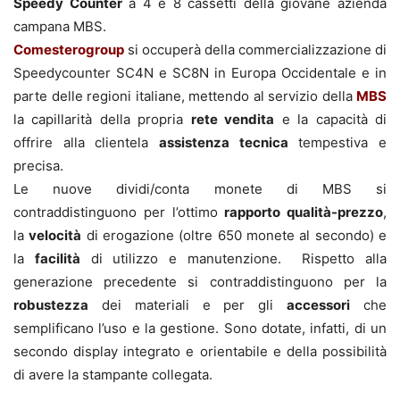
Speedy Counter
a 4 e 8 cassetti della giovane azienda
campana MBS.
Comesterogroup
si occuperà della commercializzazione di
Speedycounter SC4N e SC8N in Europa Occidentale e in
parte delle regioni italiane, mettendo al servizio della
MBS
la capillarità della propria
rete vendita
e la capacità di
offrire alla clientela
assistenza tecnica
tempestiva e
precisa.
Le nuove dividi/conta monete di MBS si
contraddistinguono per l’ottimo
rapporto qualità-prezzo
,
la
velocità
di erogazione (oltre 650 monete al secondo) e
la
facilità
di utilizzo e manutenzione. Rispetto alla
generazione precedente si contraddistinguono per la
robustezza
dei materiali e per gli
accessori
che
semplificano l’uso e la gestione. Sono dotate, infatti, di un
secondo display integrato e orientabile e della possibilità
di avere la stampante collegata.