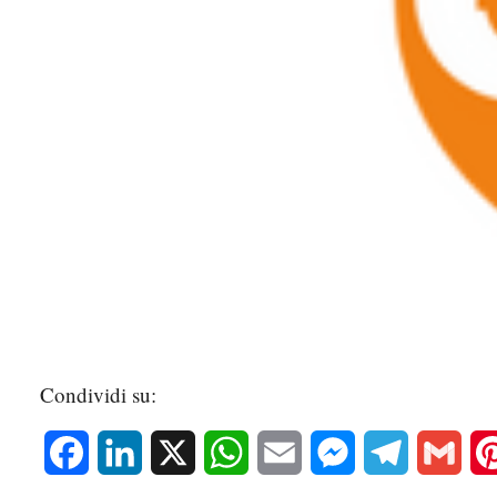
Condividi su:
Facebook
LinkedIn
X
WhatsApp
Email
Messenger
Telegram
Gmai