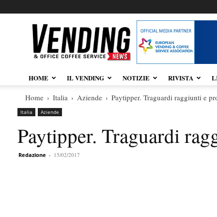
Vendingnews.it
HOME
IL VENDING
NOTIZIE
RIVISTA
L
Home
Italia
Aziende
Paytipper. Traguardi raggiunti e pr
Italia
Aziende
Paytipper. Traguardi ragg
Redazione
-
15/02/2017