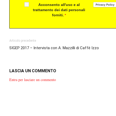
Acconsento all'uso e al
trattamento dei dati personali
forniti.
*
Articolo precedente
SIGEP 2017 – Intervista con A. Mazzilli di Caffè Izzo
LASCIA UN COMMENTO
Entra per lasciare un commento