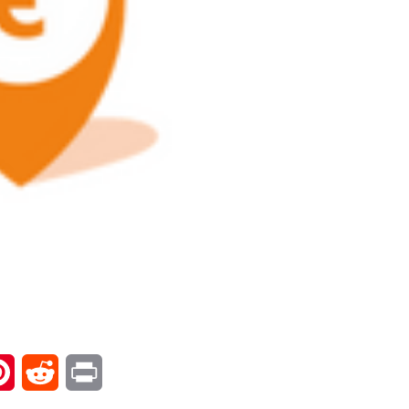
l
Pinterest
Reddit
Print