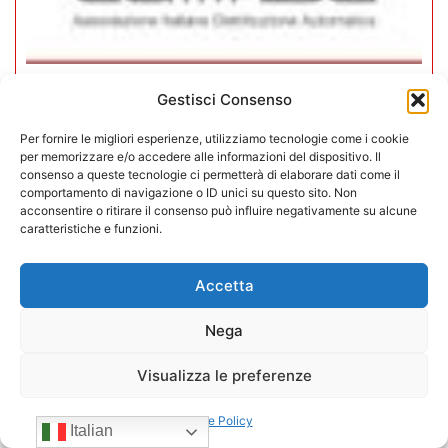
Gestisci Consenso
CONFIDA Servizi srl presenta il
nuovo Consiglio di Amministrazione
Per fornire le migliori esperienze, utilizziamo tecnologie come i cookie
per memorizzare e/o accedere alle informazioni del dispositivo. Il
consenso a queste tecnologie ci permetterà di elaborare dati come il
17/07/2026
comportamento di navigazione o ID unici su questo sito. Non
acconsentire o ritirare il consenso può influire negativamente su alcune
caratteristiche e funzioni.
Accetta
Nega
Visualizza le preferenze
Cookie Policy
Italian