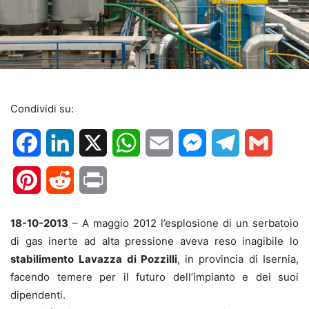
Condividi su:
Facebook
LinkedIn
X
WhatsApp
Email
Messenger
Telegram
Gmail
Pinterest
Reddit
Print
18-10-2013
– A maggio 2012 l’esplosione di un serbatoio
di gas inerte ad alta pressione aveva reso inagibile lo
stabilimento
Lavazza di Pozzilli
, in provincia di Isernia,
facendo temere per il futuro dell’impianto e dei suoi
dipendenti.