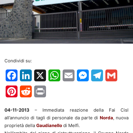
Condividi su:
Facebook
LinkedIn
X
WhatsApp
Email
Messenger
Telegram
Gmail
Pinterest
Reddit
Print
04-11-2013
– Immediata reazione della Fai Cisl
all’annuncio di tagli di personale da parte di
Norda
, nuova
proprietà della
Gaudianello
di Melfi.