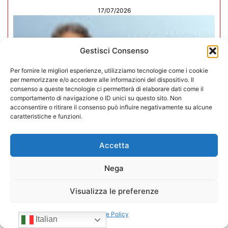
17/07/2026
Gestisci Consenso
Per fornire le migliori esperienze, utilizziamo tecnologie come i cookie
per memorizzare e/o accedere alle informazioni del dispositivo. Il
consenso a queste tecnologie ci permetterà di elaborare dati come il
comportamento di navigazione o ID unici su questo sito. Non
acconsentire o ritirare il consenso può influire negativamente su alcune
caratteristiche e funzioni.
Accetta
Nega
Mario Toniutti confermato Vice
Presidente di CONFIDA per il
Visualizza le preferenze
quadriennio 2026-2030
Cookie Policy
Italian