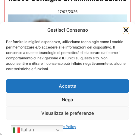
17/07/2026
Gestisci Consenso
Per fornire le migliori esperienze, utilizziamo tecnologie come i cookie
per memorizzare e/o accedere alle informazioni del dispositivo. Il
consenso a queste tecnologie ci permetterà di elaborare dati come il
comportamento di navigazione o ID unici su questo sito. Non
acconsentire o ritirare il consenso può influire negativamente su alcune
caratteristiche e funzioni.
Accetta
Nega
Mario Toniutti confermato Vice
Visualizza le preferenze
Presidente di CONFIDA per il
quadriennio 2026-2030
Cookie Policy
Italian