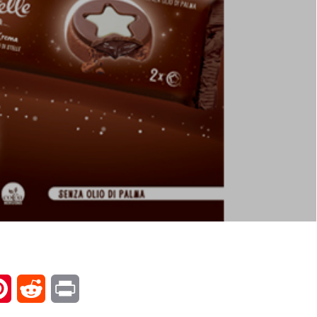
l
Pinterest
Reddit
Print