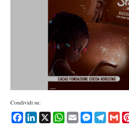
Condividi su:
Facebook
LinkedIn
X
WhatsApp
Email
Messenger
Telegram
Gmai