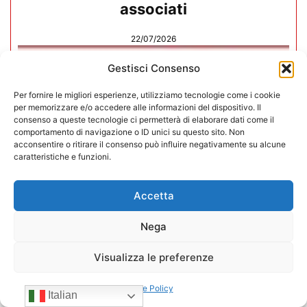
associati
22/07/2026
Gestisci Consenso
Per fornire le migliori esperienze, utilizziamo tecnologie come i cookie
per memorizzare e/o accedere alle informazioni del dispositivo. Il
consenso a queste tecnologie ci permetterà di elaborare dati come il
comportamento di navigazione o ID unici su questo sito. Non
acconsentire o ritirare il consenso può influire negativamente su alcune
caratteristiche e funzioni.
Accetta
Nega
Visualizza le preferenze
CONFIDA Servizi srl presenta il
nuovo Consiglio di Amministrazione
Cookie Policy
Italian