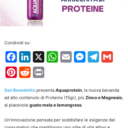
Condividi su:
Facebook
LinkedIn
X
WhatsApp
Email
Messenger
Telegram
Gmail
Pinterest
Reddit
Print
San Benedetto
presenta
Aquaprotein
, la nuova bevanda
ad alto contenuto di Proteine (15gr), più
Zinco e Magnesio
,
al piacevole
gusto mela e lemongrass
.
Un’innovazione pensata per soddisfare le esigenze dei
consumatori che prediligono uno stile di vita attivo e