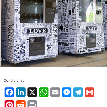
Condividi su:
Facebook
LinkedIn
X
WhatsApp
Email
Messenger
Telegram
Gmail
Pinterest
Reddit
Print