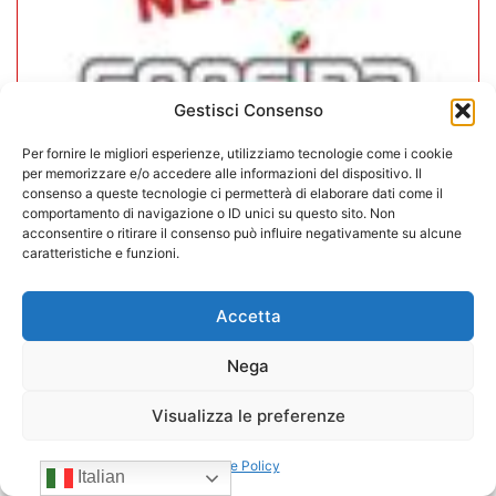
Gestisci Consenso
Per fornire le migliori esperienze, utilizziamo tecnologie come i cookie
per memorizzare e/o accedere alle informazioni del dispositivo. Il
consenso a queste tecnologie ci permetterà di elaborare dati come il
comportamento di navigazione o ID unici su questo sito. Non
In CONFIDA l’ingresso di 4 nuovi
acconsentire o ritirare il consenso può influire negativamente su alcune
caratteristiche e funzioni.
associati
22/07/2026
Accetta
Nega
Visualizza le preferenze
Cookie Policy
Italian