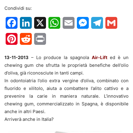
Condividi su:
Facebook
LinkedIn
X
WhatsApp
Email
Messenger
Telegram
Gmail
Pinterest
Reddit
Print
13-11-2013
– Lo produce la spagnola
Air-Lift
ed è un
chewing gum che sfrutta le proprietà benefiche dell’olio
d’oliva, già riconosciute in tanti campi.
In odontoiatria l’olio extra vergine d’oliva, combinato con
fluorido e xilitolo, aiuta a combattere l’alito cattivo e a
prevenire la carie in maniera naturale. L’innovativo
chewing gum, commercializzato in Spagna, è disponibile
anche in altri Paesi.
Arriverà anche in Italia?