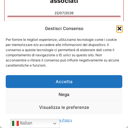
associati
22/07/2026
Gestisci Consenso
Per fornire le migliori esperienze, utilizziamo tecnologie come i cookie
per memorizzare e/o accedere alle informazioni del dispositivo. Il
consenso a queste tecnologie ci permetterà di elaborare dati come il
comportamento di navigazione o ID unici su questo sito. Non
acconsentire o ritirare il consenso può influire negativamente su alcune
caratteristiche e funzioni.
Accetta
Nega
CONFIDA Servizi srl presenta il
Visualizza le preferenze
nuovo Consiglio di Amministrazione
Cookie Policy
Italian
17/07/2026