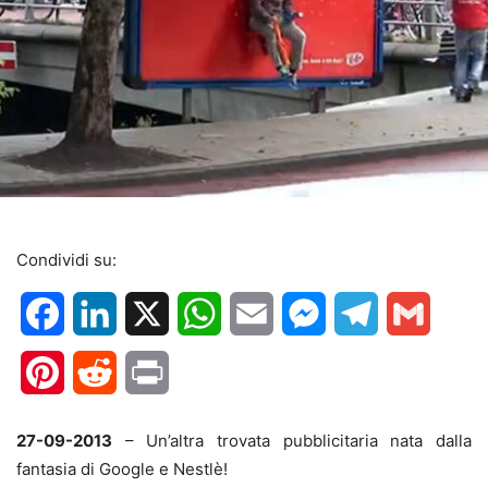
Condividi su:
Facebook
LinkedIn
X
WhatsApp
Email
Messenger
Telegram
Gmail
Pinterest
Reddit
Print
27-09-2013
– Un’altra trovata pubblicitaria nata dalla
fantasia di Google e Nestlè!