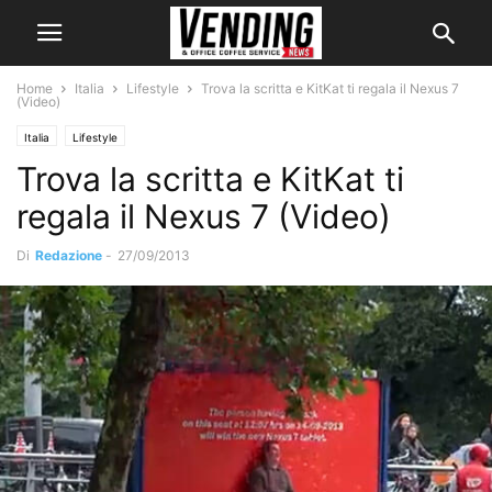
Home
Italia
Lifestyle
Trova la scritta e KitKat ti regala il Nexus 7
(Video)
Italia
Lifestyle
Trova la scritta e KitKat ti
regala il Nexus 7 (Video)
Di
Redazione
-
27/09/2013