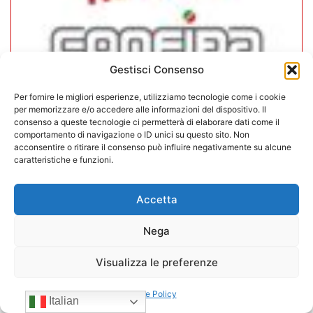
Gestisci Consenso
Per fornire le migliori esperienze, utilizziamo tecnologie come i cookie
per memorizzare e/o accedere alle informazioni del dispositivo. Il
consenso a queste tecnologie ci permetterà di elaborare dati come il
CONFIDA Servizi srl presenta il
comportamento di navigazione o ID unici su questo sito. Non
acconsentire o ritirare il consenso può influire negativamente su alcune
nuovo Consiglio di Amministrazione
caratteristiche e funzioni.
17/07/2026
Accetta
Nega
Visualizza le preferenze
Cookie Policy
Italian