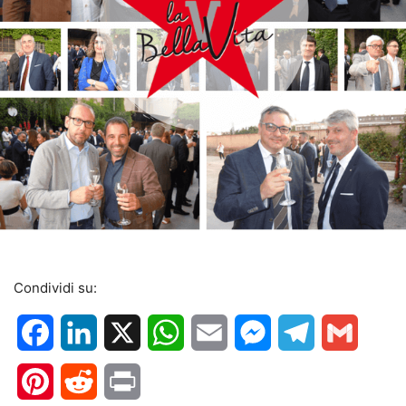
Condividi su:
Facebook
LinkedIn
X
WhatsApp
Email
Messenger
Telegram
Gmail
Pinterest
Reddit
Print