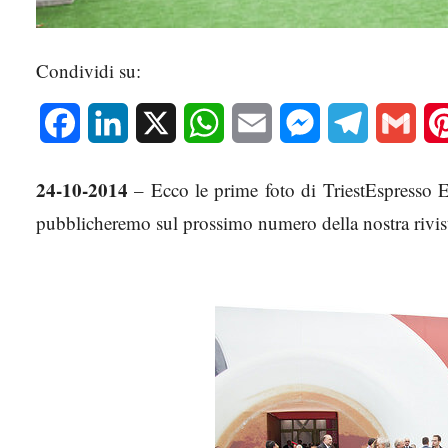
Condividi su:
Facebook
LinkedIn
X
WhatsApp
Email
Messenger
Telegram
Gmai
24-10-2014
– Ecco le prime foto di TriestEspresso E
pubblicheremo sul prossimo numero della nostra rivi