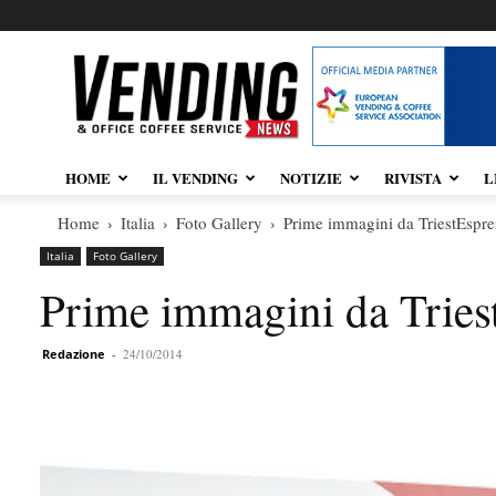
Vendingnews.it
HOME
IL VENDING
NOTIZIE
RIVISTA
L
Home
Italia
Foto Gallery
Prime immagini da TriestEspr
Italia
Foto Gallery
Prime immagini da Trie
Redazione
-
24/10/2014