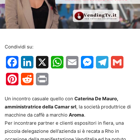
Condividi su:
Facebook
LinkedIn
X
WhatsApp
Email
Messenger
Telegram
Gmail
Pinterest
Reddit
Print
Un incontro casuale quello con
Caterina De Mauro,
amministratrice della Camar srl
, la società produttrice di
macchine da caffè a marchio
Aroma
.
Per incontrare partner e clienti espositori in fiera, una
piccola delegazione dell’azienda si è recata a Rho in
occasione della manifestazione Venditalia ed ha potuto