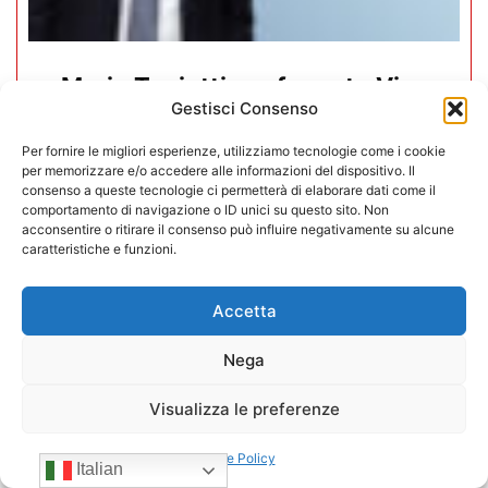
Mario Toniutti confermato Vice
Gestisci Consenso
Presidente di CONFIDA per il
quadriennio 2026-2030
Per fornire le migliori esperienze, utilizziamo tecnologie come i cookie
per memorizzare e/o accedere alle informazioni del dispositivo. Il
consenso a queste tecnologie ci permetterà di elaborare dati come il
15/07/2026
comportamento di navigazione o ID unici su questo sito. Non
acconsentire o ritirare il consenso può influire negativamente su alcune
caratteristiche e funzioni.
Accetta
Nega
Visualizza le preferenze
Cookie Policy
Italian