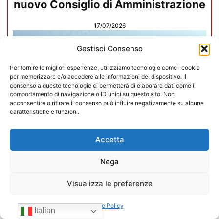
nuovo Consiglio di Amministrazione
17/07/2026
Gestisci Consenso
Per fornire le migliori esperienze, utilizziamo tecnologie come i cookie
per memorizzare e/o accedere alle informazioni del dispositivo. Il
consenso a queste tecnologie ci permetterà di elaborare dati come il
comportamento di navigazione o ID unici su questo sito. Non
acconsentire o ritirare il consenso può influire negativamente su alcune
caratteristiche e funzioni.
Accetta
Nega
Visualizza le preferenze
Mario Toniutti confermato Vice
Presidente di CONFIDA per il
Cookie Policy
Italian
quadriennio 2026-2030