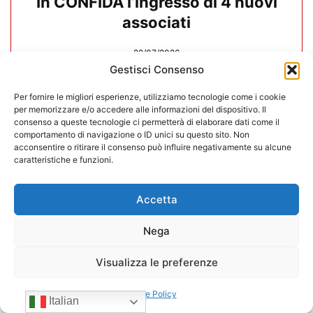
In CONFIDA l’ingresso di 4 nuovi
associati
22/07/2026
Gestisci Consenso
Per fornire le migliori esperienze, utilizziamo tecnologie come i cookie
per memorizzare e/o accedere alle informazioni del dispositivo. Il
consenso a queste tecnologie ci permetterà di elaborare dati come il
comportamento di navigazione o ID unici su questo sito. Non
acconsentire o ritirare il consenso può influire negativamente su alcune
caratteristiche e funzioni.
Accetta
Nega
Visualizza le preferenze
CONFIDA Servizi srl presenta il
Cookie Policy
nuovo Consiglio di Amministrazione
Italian