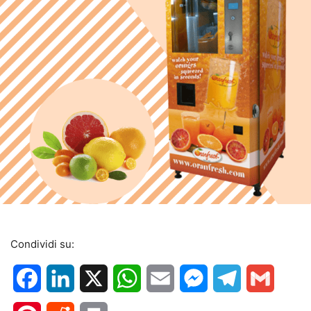
Condividi su:
Facebook
LinkedIn
X
WhatsApp
Email
Messenger
Telegram
Gmail