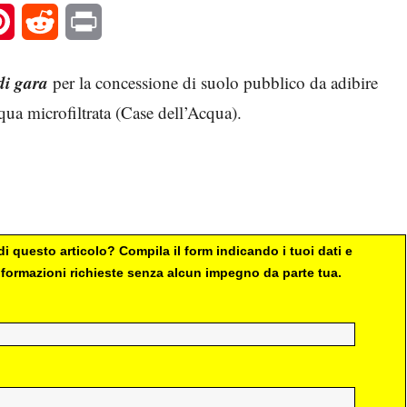
l
Pinterest
Reddit
Print
di gara
per la concessione di suolo pubblico da adibire
cqua microfiltrata (Case dell’Acqua).
i questo articolo? Compila il form indicando i tuoi dati e
 informazioni richieste senza alcun impegno da parte tua.