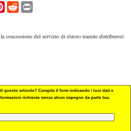
l
Pinterest
Reddit
Print
la concessione del servizio di ristoro tramite distributori
i questo articolo? Compila il form indicando i tuoi dati e
 informazioni richieste senza alcun impegno da parte tua.