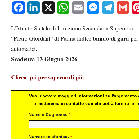
Facebook
LinkedIn
X
WhatsApp
Email
Messenger
Telegram
Gmai
L’Istituto Statale di Istruzione Secondaria Superiore
bando di gara
“Pietro Giordani” di Parma indice
per 
automatici.
Scadenza 13 Giugno 2026
Clicca qui per saperne di più
Vuoi ricevere maggiori informazioni sull'argomento d
ti metteremo in contatto con chi potrà fornirti le
Nome e Cognome:
*
Numero telefonico:
*