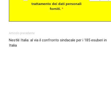
trattamento dei dati personali
forniti.
*
Articolo precedente
Nestlé Italia: al via il confronto sindacale per i 185 esuberi in
Italia