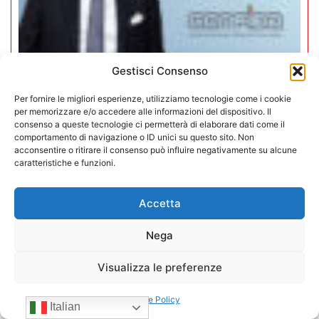
Gestisci Consenso
Per fornire le migliori esperienze, utilizziamo tecnologie come i cookie
Mario Toniutti confermato Vice
per memorizzare e/o accedere alle informazioni del dispositivo. Il
consenso a queste tecnologie ci permetterà di elaborare dati come il
Presidente di CONFIDA per il
comportamento di navigazione o ID unici su questo sito. Non
acconsentire o ritirare il consenso può influire negativamente su alcune
quadriennio 2026-2030
caratteristiche e funzioni.
15/07/2026
Accetta
Nega
Visualizza le preferenze
Cookie Policy
Italian