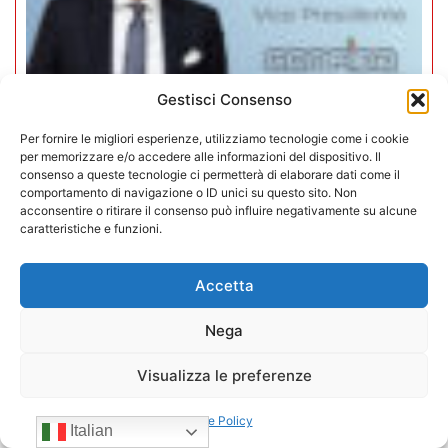
Gestisci Consenso
Per fornire le migliori esperienze, utilizziamo tecnologie come i cookie
per memorizzare e/o accedere alle informazioni del dispositivo. Il
consenso a queste tecnologie ci permetterà di elaborare dati come il
Mario Toniutti confermato Vice
comportamento di navigazione o ID unici su questo sito. Non
acconsentire o ritirare il consenso può influire negativamente su alcune
Presidente di CONFIDA per il
caratteristiche e funzioni.
quadriennio 2026-2030
Accetta
15/07/2026
Nega
Visualizza le preferenze
Cookie Policy
Italian