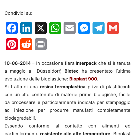
Condividi su:
Facebook
LinkedIn
X
WhatsApp
Email
Messenger
Telegram
Gmail
Pinterest
Reddit
Print
10-06-2014
– In occasione fiera
Interpack
che si è tenuta
a maggio a Düsseldorf,
Biotec
ha presentato l’ultima
evoluzione delle bioplastiche:
Bioplast 900
.
Si tratta di una
resina termoplastica
priva di plastificanti
con un alto contenuto di materie prime biologiche, facile
da processare e particolarmente indicata per stampaggio
ad iniezione per produrre manufatti completamente
biodegradabili.
Essendo conforme al contatto con alimenti ed
particolarmente
resistente alle alte temperature
, Bioplast