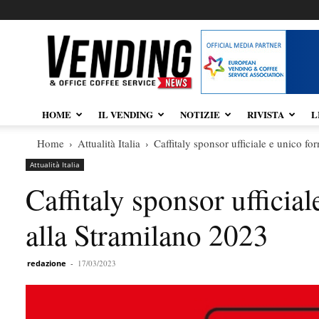
Vendingnews.it
HOME
IL VENDING
NOTIZIE
RIVISTA
L
Home
Attualità Italia
Caffitaly sponsor ufficiale e unico fo
Attualità Italia
Caffitaly sponsor ufficial
alla Stramilano 2023
redazione
-
17/03/2023