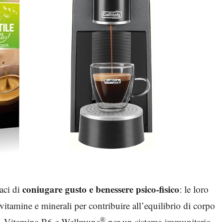
coniugare gusto e benessere psico-fisico
paci di
: le loro
 vitamine e minerali per contribuire all’equilibrio di corpo
®
nco, Vitamina B6 e Wellmune
per un sistema immunitario