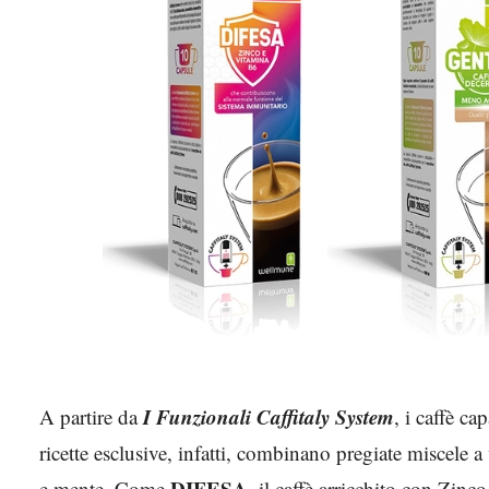
I Funzionali Caffitaly System
A partire da
, i caffè ca
ricette esclusive, infatti, combinano pregiate miscele a
DIFESA
e mente. Come
, il caffè arricchito con Zi