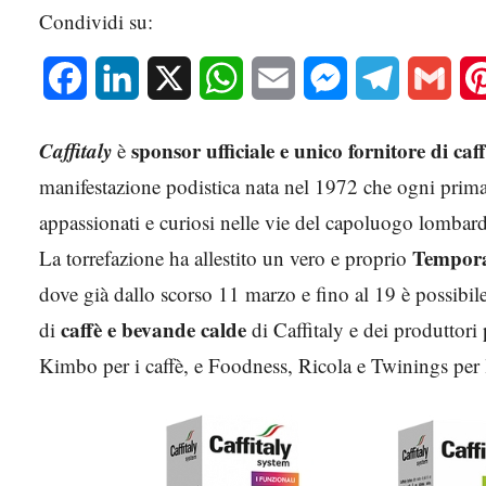
Condividi su:
Facebook
LinkedIn
X
WhatsApp
Email
Messenger
Telegram
Gmai
Caffitaly
sponsor ufficiale e unico fornitore di caf
è
manifestazione podistica nata nel 1972 che ogni primav
appassionati e curiosi nelle vie del capoluogo lomb
Tempor
La torrefazione ha allestito un vero e proprio
dove già dallo scorso 11 marzo e fino al 19 è possibil
caffè e bevande calde
di
di Caffitaly e dei produttor
Kimbo per i caffè, e Foodness, Ricola e Twinings per