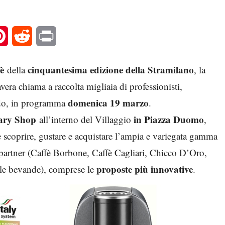
l
Pinterest
Reddit
Print
fè
cinquantesima edizione della Stramilano
della
, la
era chiama a raccolta migliaia di professionisti,
domenica 19 marzo
ardo, in programma
.
ary Shop
in Piazza Duomo
all’interno del Villaggio
,
e scoprire, gustare e acquistare l’ampia e variegata gamma
i partner (Caffè Borbone, Caffè Cagliari, Chicco D’Oro,
proposte più innovative
 le bevande), comprese le
.