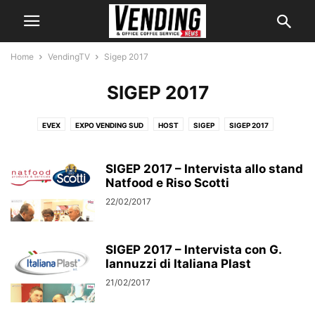
Home
VendingTV
Sigep 2017
SIGEP 2017
EVEX
EXPO VENDING SUD
HOST
SIGEP
SIGEP 2017
STATI GENERALI DEL VENDING
VENDING CRUISE
VENDING PARIS
VENDINGTOGO
VENDINGTV ON THE ROAD
VENDITALIA
SIGEP 2017 – Intervista allo stand
Natfood e Riso Scotti
22/02/2017
SIGEP 2017 – Intervista con G.
Iannuzzi di Italiana Plast
21/02/2017