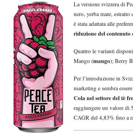
La versione svizzera di P
nero, yerba mate, estratto d
è stata adattata alle prefe
riduzione del contenuto 
Quattro le varianti disponi
mango
Mango (
); Berry B
Per l’introduzione in Svi
marketing e sembra essere
Cola nel settore del tè f
raggiungere un valore di 5
CAGR del 4,83% fino a rag