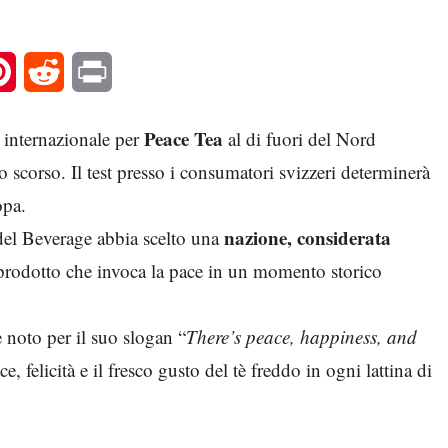
l
Pinterest
Reddit
Print
Peace Tea
internazionale per
al di fuori del Nord
 scorso. Il test presso i consumatori svizzeri determinerà
opa.
nazione, considerata
del Beverage abbia scelto una
n prodotto che invoca la pace in un momento storico
 noto per il suo slogan “
There’s peace, happiness, and
ce, felicità e il fresco gusto del tè freddo in ogni lattina di