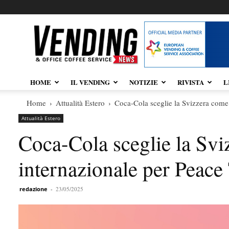
Vendingnews.it
HOME
IL VENDING
NOTIZIE
RIVISTA
L
Home
Attualità Estero
Coca-Cola sceglie la Svizzera come
Attualità Estero
Coca-Cola sceglie la Sv
internazionale per Peace
redazione
-
23/05/2025