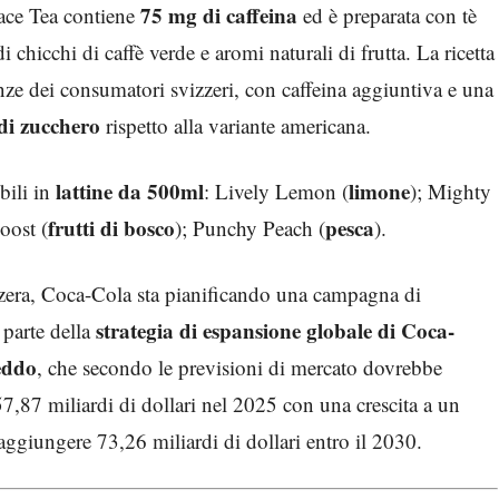
75 mg di caffeina
eace Tea contiene
ed è preparata con tè
i chicchi di caffè verde e aromi naturali di frutta. La ricetta
renze dei consumatori svizzeri, con caffeina aggiuntiva e una
di zucchero
rispetto alla variante americana.
lattine da 500ml
limone
bili in
: Lively Lemon (
); Mighty
frutti di bosco
pesca
oost (
); Punchy Peach (
).
zzera, Coca-Cola sta pianificando una campagna di
strategia di espansione globale di Coca-
 parte della
reddo
, che secondo le previsioni di mercato dovrebbe
7,87 miliardi di dollari nel 2025 con una crescita a un
giungere 73,26 miliardi di dollari entro il 2030.