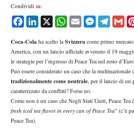
Condividi su:
Facebook
LinkedIn
X
WhatsApp
Email
Messenger
Telegram
Gmai
Coca-Cola
Svizzera
ha scelto la
come primo mercato 
America, con un lancio ufficiale avvenuto il 19 maggio
le strategie per l’ingresso di Peace Tea nel resto d’Eur
Può essere considerato un caso che la multinazionale 
tradizionalmente come neutrale
, per il lancio di u
caratterizzato da conflitti? Forse no.
Come non è un caso che Negli Stati Uniti, Peace Tea è
fresh iced tea flavor in every can of Peace Tea
” (c’è pa
Peace Tea).