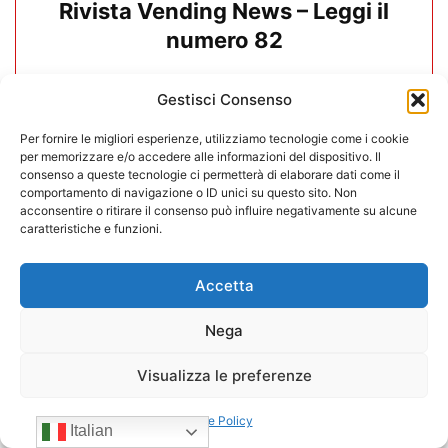
Rivista Vending News – Leggi il
numero 82
25/06/2026
Gestisci Consenso
Per fornire le migliori esperienze, utilizziamo tecnologie come i cookie
per memorizzare e/o accedere alle informazioni del dispositivo. Il
consenso a queste tecnologie ci permetterà di elaborare dati come il
comportamento di navigazione o ID unici su questo sito. Non
acconsentire o ritirare il consenso può influire negativamente su alcune
caratteristiche e funzioni.
Accetta
Nega
Visualizza le preferenze
Rivista Vending News – Leggi il
Cookie Policy
Italian
numero 81 – Speciale Venditalia