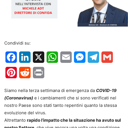
Condividi su:
Facebook
LinkedIn
X
WhatsApp
Email
Messenger
Telegram
Gmail
Pinterest
Reddit
Print
Siamo nella terza settimana di emergenza da
COVID-19
(Coronavirus)
e i cambiamenti che si sono verificati nel
nostro Paese sono stati tanto repentini quanto la stessa
evoluzione del virus.
Altrettanto
rapido l’impatto che la situazione ha avuto sul
nostro Settore
, che vive ancora una volta una condizione