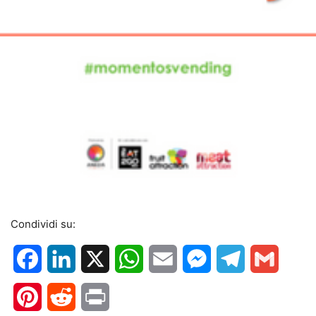
Condividi su:
Facebook
LinkedIn
X
WhatsApp
Email
Messenger
Telegram
Gmail
Pinterest
Reddit
Print