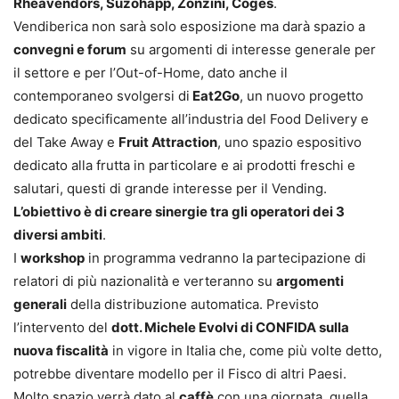
Rheavendors, Suzohapp, Zonzini, Coges
.
Vendiberica non sarà solo esposizione ma darà spazio a
convegni e forum
su argomenti di interesse generale per
il settore e per l’Out-of-Home, dato anche il
contemporaneo svolgersi di
Eat2Go
, un nuovo progetto
dedicato specificamente all’industria del Food Delivery e
del Take Away e
Fruit Attraction
, uno spazio espositivo
dedicato alla frutta in particolare e ai prodotti freschi e
salutari, questi di grande interesse per il Vending.
L’obiettivo è di creare sinergie tra gli operatori dei 3
diversi ambiti
.
I
workshop
in programma vedranno la partecipazione di
relatori di più nazionalità e verteranno su
argomenti
generali
della distribuzione automatica. Previsto
l’intervento del
dott. Michele Evolvi di CONFIDA sulla
nuova fiscalità
in vigore in Italia che, come più volte detto,
potrebbe diventare modello per il Fisco di altri Paesi.
Molto spazio verrà dato al
caffè
con una giornata, quella