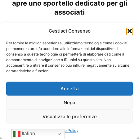
apre uno sportello dedicato per gli
associati
27/07/2026
Gestisci Consenso
Per fornire le migliori esperienze, utilizziamo tecnologie come i cookie
per memorizzare e/o accedere alle informazioni del dispositivo. Il
consenso a queste tecnologie ci permetterà di elaborare dati come il
comportamento di navigazione o ID unici su questo sito. Non
acconsentire o ritirare il consenso può influire negativamente su alcune
caratteristiche e funzioni.
Accetta
Nega
Visualizza le preferenze
In CONFIDA l’ingresso di 4 nuovi
Cookie Policy
Italian
associati