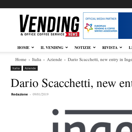
Vendingnews.it
HOME
IL VENDING
NOTIZIE
RIVISTA
L
Home
Italia
Aziende
Dario Scacchetti, new entry in In
Italia
Aziende
Dario Scacchetti, new en
Redazione
-
09/01/2019