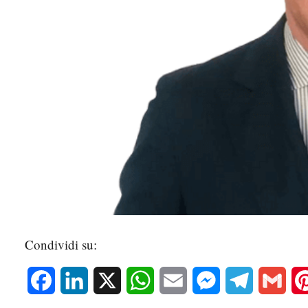
Condividi su:
Facebook
LinkedIn
X
WhatsApp
Email
Messenger
Telegram
Gmai