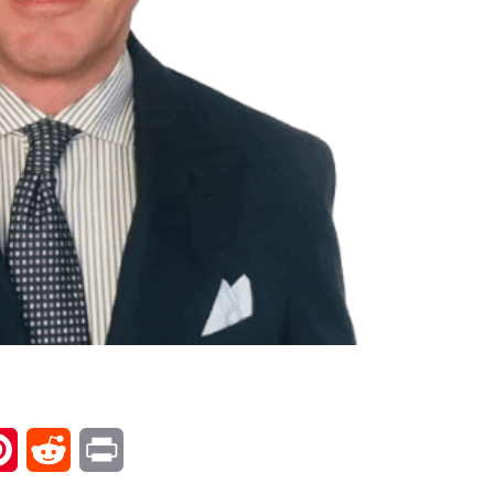
l
Pinterest
Reddit
Print