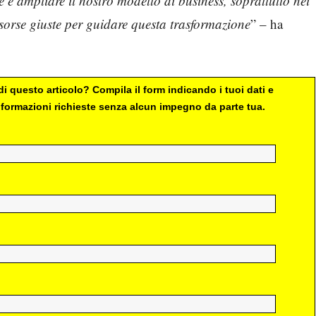
re e ampliare il nostro modello di business, soprattutto nei
isorse giuste per guidare questa trasformazione
” – ha
i questo articolo? Compila il form indicando i tuoi dati e
 informazioni richieste senza alcun impegno da parte tua.