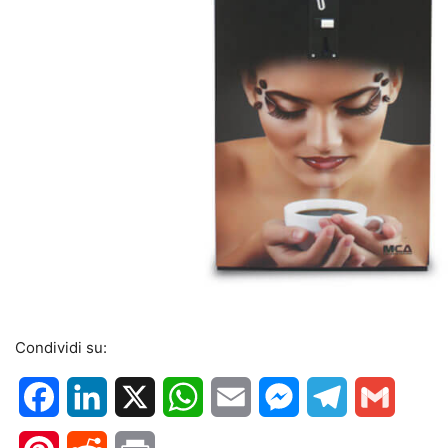
Condividi su:
Facebook
LinkedIn
X
WhatsApp
Email
Messenger
Telegram
Gmail